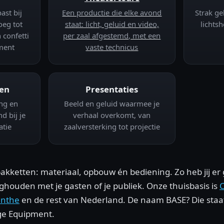
ast bij
Een productie die elke avond
Strak ge
oeg tot
staat: licht, geluid en video,
lichts
 confetti
per zaal afgestemd, met een
ment
vaste technicus
ten
Presentaties
ing en
Beeld en geluid waarmee je
d bij je
verhaal overkomt, van
atie
zaalversterking tot projectie
akketten: materiaal, opbouw én bediening. Zo heb jij e
ighouden met je gasten of je publiek. Onze thuisbasis is
enthe
en de rest van Nederland. De naam BASE? Die staa
ge Equipment.