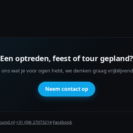
Een optreden, feest of tour gepland?
l ons wat je voor ogen hebt, we denken graag vrijblijven
Neem contact op
ound.nl
·
+31 (0)6 27073214
·
Facebook