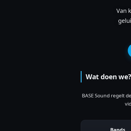
Van k
gelu
Wat doen we
BASE Sound regelt de 
vi
Bands