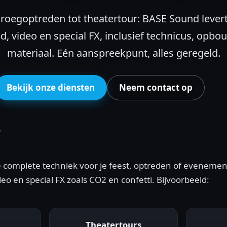
roegoptreden tot theatertour: BASE Sound levert 
id, video en special FX, inclusief technicus, opbo
materiaal. Eén aanspreekpunt, alles geregeld.
Bekijk onze diensten
Neem contact op
?
complete techniek voor je feest, optreden of evenement: 
deo en special FX zoals CO2 en confetti. Bijvoorbeeld:
Theatertours