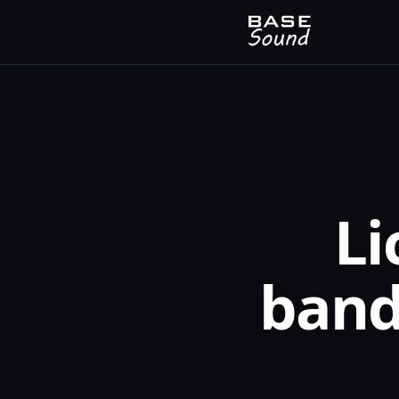
Li
band