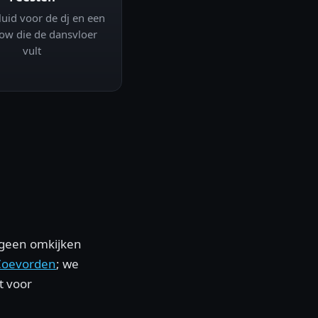
luid voor de dj en een
how die de dansvloer
vult
r geen omkijken
Coevorden
; we
t voor