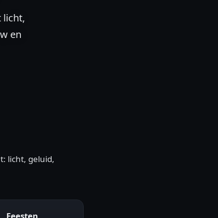
licht,
uw en
licht, geluid,
Feesten