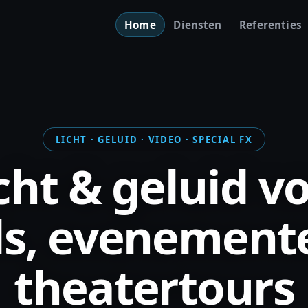
Home
Diensten
Referenties
LICHT · GELUID · VIDEO · SPECIAL FX
cht & geluid v
s, evenement
theatertours